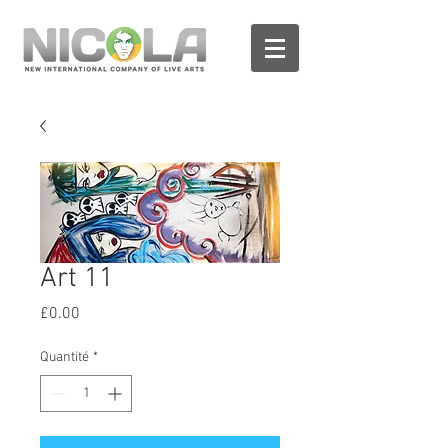
Art 11
Prix
£0.00
Quantité
*